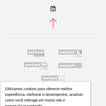
Utilizamos cookies para oferecer melhor
Utilizamos cookies para oferecer melhor
experiência, melhorar o desempenho, analisar
experiência, melhorar o desempenho, analisar
Política de Privacidade
como você interage em nosso site e
como você interage em nosso site e
WETZEL S/A © 2026
personalizar conteúdo.
personalizar conteúdo.