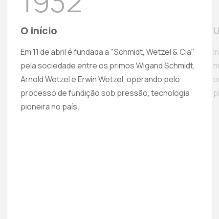
1932
O início
U
Em 11 de abril é fundada a "Schmidt, Wetzel & Cia"
I
pela sociedade entre os primos Wigand Schmidt,
m
Arnold Wetzel e Erwin Wetzel, operando pelo
o
processo de fundição sob pressão, tecnologia
p
pioneira no país.