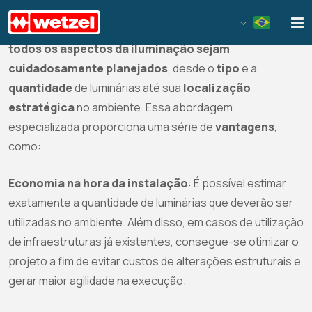
Wetzel S/A
Um projeto luminotécnico bem elaborado vai muito além
de simplesmente iluminar um espaço. Ele
garante que
todos os aspectos da iluminação sejam
cuidadosamente planejados
, desde o
tipo
e a
quantidade
de luminárias até sua
localização
estratégica
no ambiente. Essa abordagem
especializada proporciona uma série de
vantagens
,
como:
Economia na hora da instalação
: É possível estimar
exatamente a quantidade de luminárias que deverão ser
utilizadas no ambiente. Além disso, em casos de utilização
de infraestruturas já existentes, consegue-se otimizar o
projeto a fim de evitar custos de alterações estruturais e
gerar maior agilidade na execução.