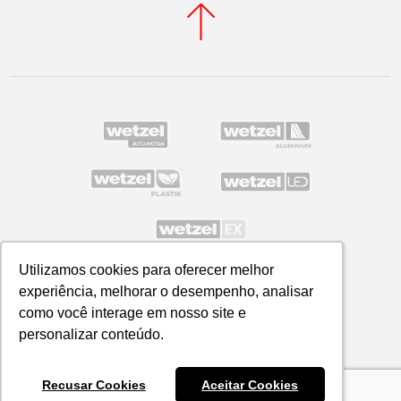
Utilizamos cookies para oferecer melhor
Utilizamos cookies para oferecer melhor
experiência, melhorar o desempenho, analisar
experiência, melhorar o desempenho, analisar
Política de Privacidade
como você interage em nosso site e
como você interage em nosso site e
WETZEL S/A © 2026
personalizar conteúdo.
personalizar conteúdo.
Recusar Cookies
Recusar Cookies
Aceitar Cookies
Aceitar Cookies