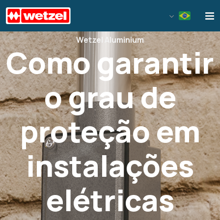
Wetzel S/A
Wetzel Aluminium
Como garantir
o grau de
proteção em
instalações
elétricas