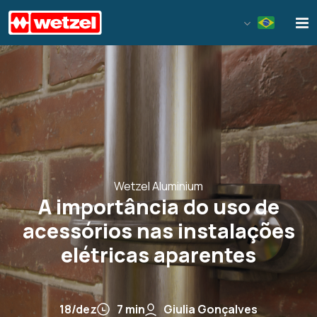
Wetzel S/A
Wetzel Aluminium
A importância do uso de
acessórios nas instalações
elétricas aparentes
18/dez
7 min
Giulia Gonçalves