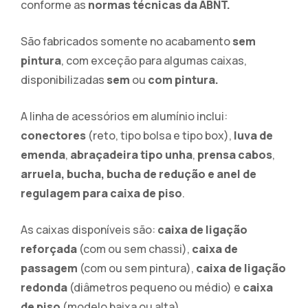
conforme as
normas técnicas da ABNT.
São fabricados somente no acabamento
sem
pintura
, com exceção para algumas caixas,
disponibilizadas
sem
ou
com pintura.
A linha de acessórios em alumínio inclui:
conectores
(reto, tipo bolsa e tipo box),
luva de
emenda
,
abraçadeira tipo unha
,
prensa cabos
,
arruela,
bucha,
bucha de redução e anel de
regulagem
para caixa de piso
.
As caixas disponíveis são:
caixa de ligação
reforçada
(com ou sem chassi),
caixa de
passagem
(com ou sem pintura),
caixa de ligação
redonda
(diâmetros pequeno ou médio) e
caixa
de piso
(modelo baixa ou alta).