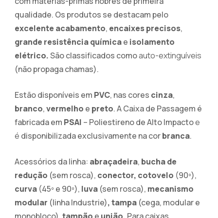
com matérias-primas nobres de primeira
qualidade. Os produtos se destacam pelo
excelente acabamento
,
encaixes precisos
,
grande resistência química
e
isolamento
elétrico.
São
classificados como
auto-extinguíveis
(não propaga chamas).
Estão disponíveis em
PVC
, nas cores
cinza
,
branco
,
vermelho
e
preto
. A Caixa de Passagem é
fabricada em
PSAI
– Poliestireno de Alto Impacto
e
é
disponibilizada exclusivamente na cor
branca
.
Acessórios da linha:
abraçadeira
,
bucha de
redução
(sem rosca),
conector, cotovelo
(90º),
curva
(45º e 90º),
luva
(sem rosca),
mecanismo
modular
(linha Industrie)
,
tampa
(cega, modular e
monobloco),
tampão
e
união.
Para caixas,